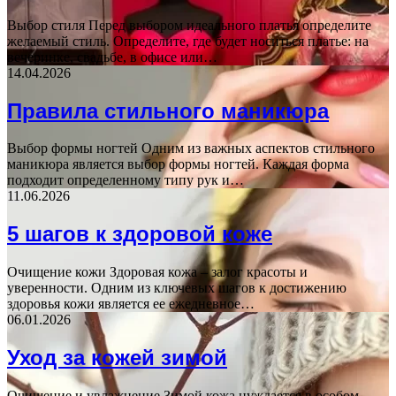
Выбор стиля Перед выбором идеального платья определите
желаемый стиль. Определите, где будет носиться платье: на
вечеринке, свадьбе, в офисе или…
14.04.2026
Правила стильного маникюра
Выбор формы ногтей Одним из важных аспектов стильного
маникюра является выбор формы ногтей. Каждая форма
подходит определенному типу рук и…
11.06.2026
5 шагов к здоровой коже
Очищение кожи Здоровая кожа – залог красоты и
уверенности. Одним из ключевых шагов к достижению
здоровья кожи является ее ежедневное…
06.01.2026
Уход за кожей зимой
Очищение и увлажнение Зимой кожа нуждается в особом