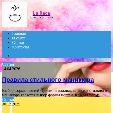
Menu
La Rece
Красота и стиль
Главная
О сайте
Статьи
Контакты
Search
for
Статьи
14.04.2026
Правила стильного маникюра
Выбор формы ногтей Одним из важных аспектов стильного
маникюра является выбор формы ногтей. Каждая форма…
Статьи
30.12.2025