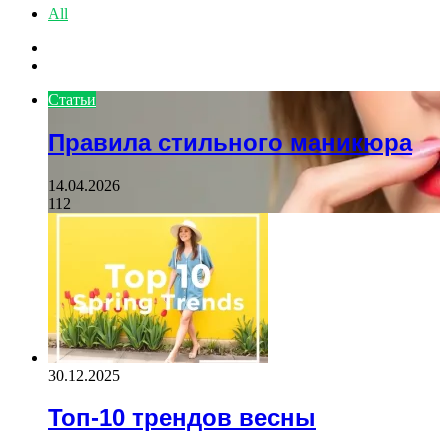
All
Previous
page
Next
page
Статьи
Правила стильного маникюра
14.04.2026
112
30.12.2025
Топ-10 трендов весны