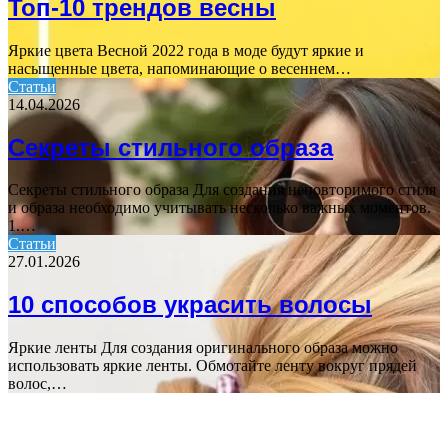
Топ-10 трендов весны
Яркие цвета Весной 2022 года в моде будут яркие и
насыщенные цвета, напоминающие о весеннем…
Статьи
14.04.2026
Секреты стильного образа
Секреты стильного образа Для создания неповторимого стиля
и образа необходимо учитывать несколько важных моментов.
1.…
Статьи
27.01.2026
10 способов украсить волосы
Яркие ленты Для создания оригинального образа можно
использовать яркие ленты. Обмотайте ленту вокруг прядей
волос,…
ПОПУЛЯРНЫЕ СТАТЬИ